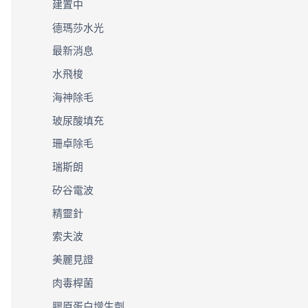
建置中
德瑪莎水光
最新消息
水飛梭
海神除毛
玻尿酸填充
珊卓除毛
瑞斯朗
矽谷電波
精靈針
索夫波
美麗見證
肉毒桿菌
膠原蛋白增生劑