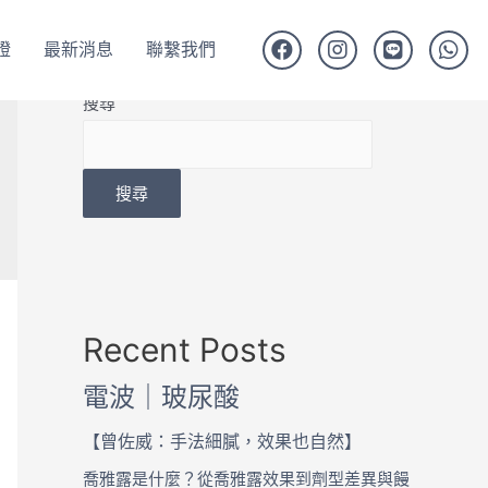
證
最新消息
聯繫我們
搜尋
搜尋
Recent Posts
電波｜玻尿酸
【曾佐威：手法細膩，效果也自然】
喬雅露是什麼？從喬雅露效果到劑型差異與饅