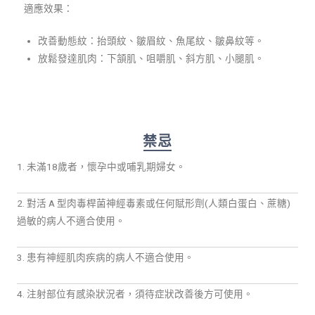
適應效果：
改善動態紋：抬頭紋、皺眉紋、魚尾紋、皺鼻紋等。
放鬆發達肌肉：下頷肌、咀嚼肌、斜方肌、小腿肌。
禁忌
1. 未滿18歲者，懷孕中或哺乳期婦女。
2. 對活 A 型肉毒桿菌神經毒素或任何賦形劑(人類白蛋白、蔗糖)
過敏的病人不適合使用。
3. 患有神經肌肉疾病的病人不適合使用。
4. 注射部位有感染狀況者，須待症狀改善後方可使用。