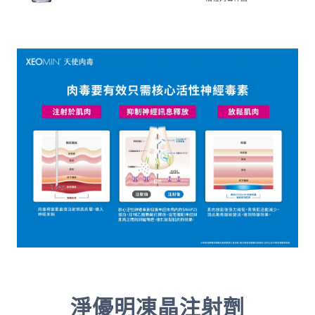
淨優明凍晶注射劑