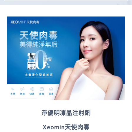
淨優明凍晶注射劑
Xeomin天使肉毒