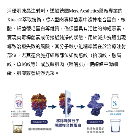
淨優明凍晶注射劑，透過德國Merz Aesthetics藥廠專業的
Xtract®萃取技術，從A型肉毒桿菌素中濾掉複合蛋白、核
酸、細菌鞭毛蛋白等雜質，僅保留具有活性的神經毒素，
實現肉毒桿菌素成份接近純淨的狀態，用於減少抗體出現
導致治療失敗的風險，其分子較小能精準留在於治療注射
部位，尤其適合施打細緻部位如動態紋（抬頭紋、皺眉
紋、魚尾紋等）或放鬆肌肉（咀嚼肌)，使線條平滑細
緻、肌膚散發純淨光采。