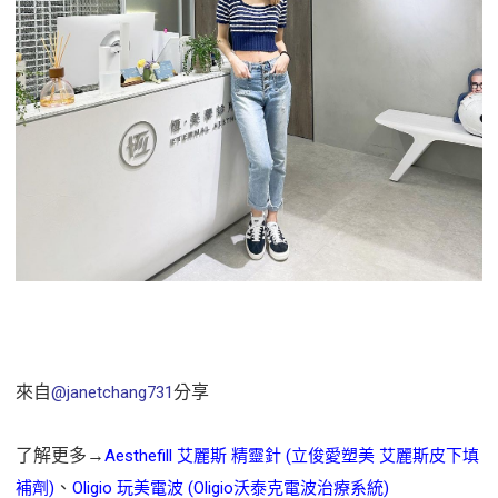
來自
分享
@janetchang731
了解更多→
Aesthefill 艾麗斯 精靈針 (立俊愛塑美 艾麗斯皮下填
、
補劑)
Oligio 玩美電波 (Oligio沃泰克電波治療系統)