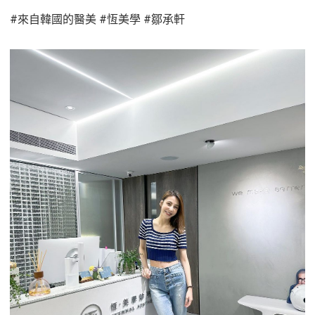
#來自韓國的醫美 #恆美學 #鄒承軒