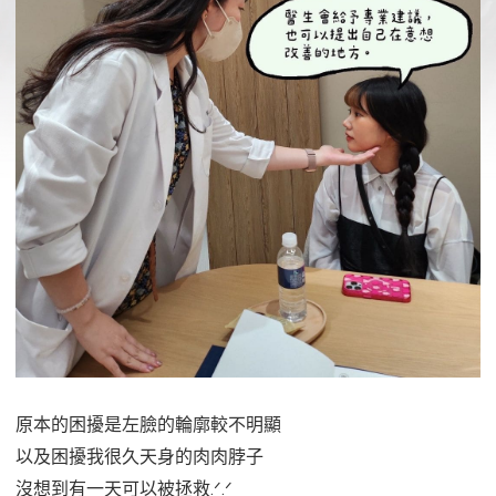
原本的困擾是左臉的輪廓較不明顯
以及困擾我很久天身的肉肉脖子
沒想到有一天可以被拯救.ᐟ‪.ᐟ‪