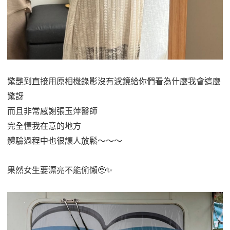
驚艷到直接用原相機錄影沒有濾鏡給你們看為什麼我會這麼
驚訝
而且非常感謝張玉萍醫師
完全懂我在意的地方
體驗過程中也很讓人放鬆～～～
果然女生要漂亮不能偷懶🥹✨