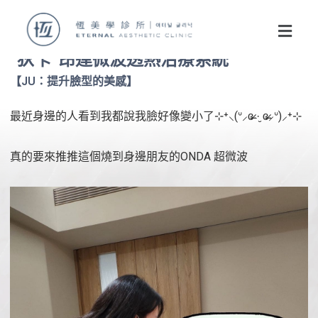
“狄卡”昂達微波透熱治療系統
【JU：提升臉型的美感】
最近身邊的人看到我都說我臉好像變小了⊹⁺⸜(ᐡ⸝ɞ̴̶̷ ·̮ ɞ̴̶̷⸝ᐡ)⸝⁺⊹
真的要來推推這個燒到身邊朋友的ONDA 超微波