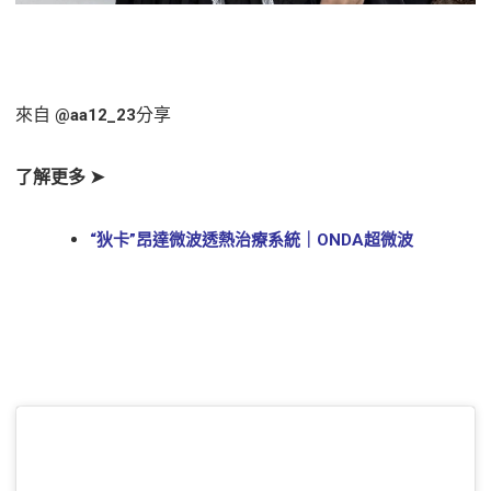
來自
分享
@aa12_23
了解更多 ➤
“狄卡”昂達微波透熱治療系統｜ONDA超微波
立即預約