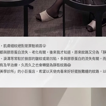
，肌膚細紋絕對是罪魁禍首😤
都與膠原蛋白流失、老化有關，後來我才知道，原來紋路又分為「
、淚溝等常駐於臉部的皺紋或是凹陷，多與膠原蛋白的流失有關，
有及早治療，久而久之也會轉變為靜態紋路😱
美學診所」的小巨蛋店，希望以天使肉毒來好好擺脫難纏的紋路，