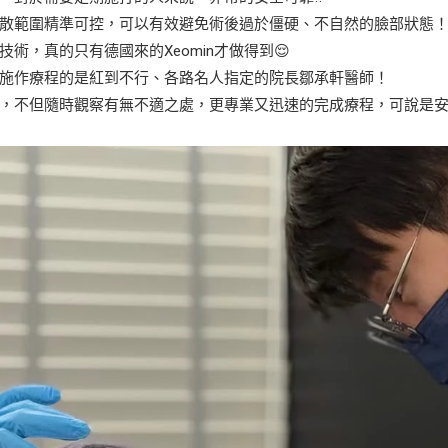
散範圍精準可控，可以有效避免術後過於僵硬、不自然的臉部狀態
術，真的只有德國來的Xeomin才做得到😌
施作療程的是紅到不行、各路名人指定的院長鄒承軒醫師！
，不但隨時觀察有無不適之處，更專業又迅速的完成療程，可說是安