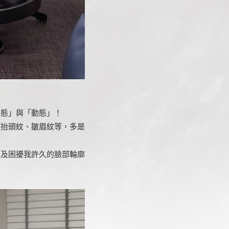
靜態」與「動態」！
而抬頭紋、皺眉紋等，多是
以及困擾我許久的臉部輪廓