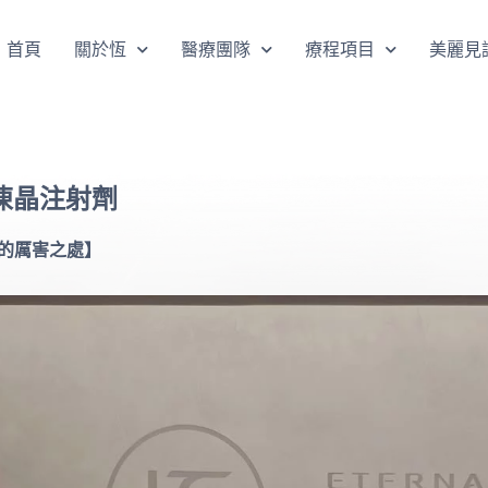
首頁
關於恆
醫療團隊
療程項目
美麗見
明凍晶注射劑
毒的厲害之處】