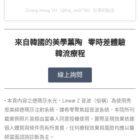
Zhang Hong YU（@ha_ne0730）分享的貼文
來自韓國的美學薰陶 零時差體驗
韓流療程
線上詢問
• 本頁內容之德瑪莎水光、Linear Z 音波（俗稱）為使用秀
恩美締德瑪莎注射系統、婕希零聚焦超音波系統，本院所刊
載案例照片皆經由當事人同意授權使用，實際呈現效果依據
個人體質與條件而有所差異，任何療程效果與風險均應以醫
師當面諮詢診斷為主。