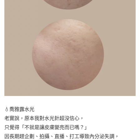
💧喬雅露水光
老實說，原本我對水光針超沒信心，
只覺得「不就是讓皮膚變亮而已嗎？」
因長期趕企劃、拍攝、直播、打工導致內分泌失調，