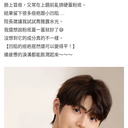
臉上冒痘，又常在上鏡前亂擠硬蓋粉底，
結果留下很多痘疤跟小凹陷……
院長建議我試試喬雅露水光，
我還想說粉底蓋一蓋就好了😅
沒想到它的成分真的不一樣，
【凹陷的痘疤居然還可以變得平！】
連疲憊的淚溝都能膨潤起來～～～