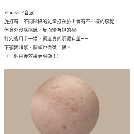
⚡Linear Z音波
施打時，不同階段的能量打在臉上會有不一樣的感覺，
但意外沒啥痛感，反而蠻有趣的😂
打完後用手一摸，緊度真的明顯有差——
下顎變超緊、臉頰也微微上提。
（一個月後效果更明顯！）