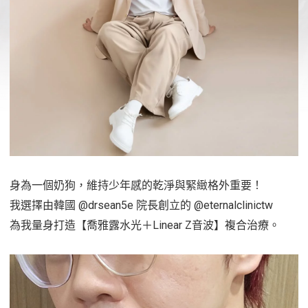
身為一個奶狗，維持少年感的乾淨與緊緻格外重要！
我選擇由韓國 @drsean5e 院長創立的 @eternalclinictw
為我量身打造【喬雅露水光＋Linear Z音波】複合治療。