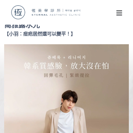
喬雅露水光
【小羽：痘疤居然還可以變平！】