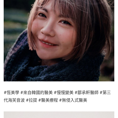
#恆美學 #來自韓國的醫美 #慢慢變美 #鄒承軒醫師 #第三
代海芙音波 #拉提 #醫美療程 #無侵入式醫美