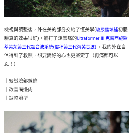
檢視與調整後，外在美的部分交給了恆美學(
初體
玻尿酸填補
驗真的效果很好)，補打了還蠻痛的
Ultraformer III 克雷西施歐
，我的外在自
萃芙茉第三代超音波系統(俗稱第三代海芙音波)
信得到了救贖，想要變好的心也更堅定了（再痛都可以
忍！）
｜緊緻臉部線條
｜改善嘴邊肉
｜調整臉型