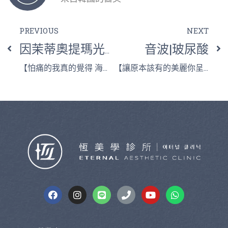
PREVIOUS
NEXT
音波|玻尿酸
因茉蒂奧提瑪光電系統
【怕痛的我真的覺得 海神除毛的不適感很低】
【讓原本該有的美麗你呈現出來】