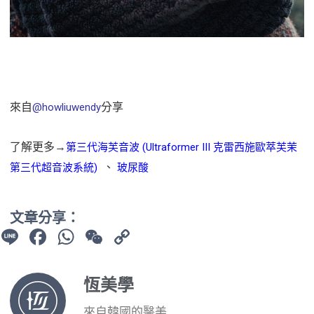
來自
分享
@howliuwendy
了解更多→
第三代海芙音波 (Ultraformer III 克雷西施歐萃芙茉
、
第三代超音波系統)
玻尿酸
文章分享：
Line
Facebook
WhatsApp
WeChat
Copy
Link
恆美學
來自韓國的醫美