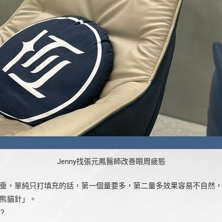
Jenny找張元鳳醫師改善眼周疲態
垂，單純只打填充的話，第一個量要多，第二量多效果容易不自然
熊貓針」。
?