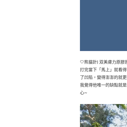
🤍熊貓針| 双美膚力原
打完當下「馬上」就看得
了凹陷，變得澎澎的就更
我覺得他唯一的缺點就是
心~