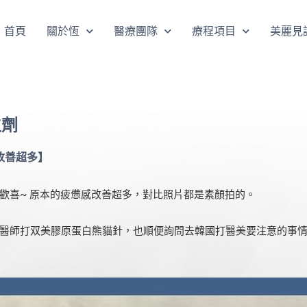
首頁
關於恆
醫療團隊
療程項目
美麗見
生劑
態改善超多】
歡喜~ 原本的疲憊感改善超多，對比照片都是素顏拍的。
醫師打双美膠原蛋白熊貓針，也順便詢問去韓國打醫美要注意的事