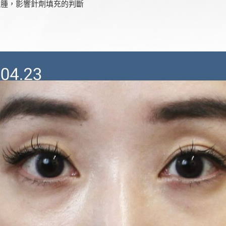
會腫，影響針劑填充的判斷