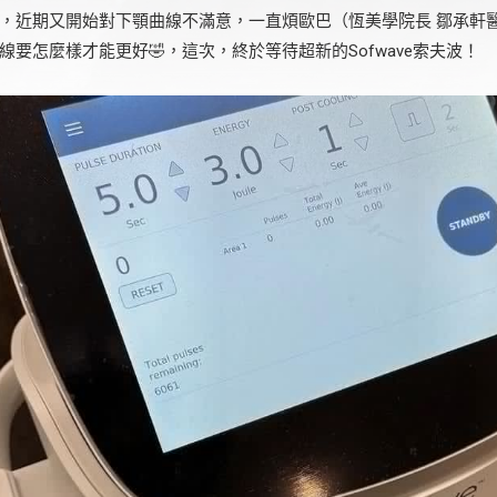
，近期又開始對下顎曲線不滿意，一直煩歐巴（恆美學院長 鄒承軒
要怎麼樣才能更好🤣，這次，終於等待超新的Sofwave索夫波！