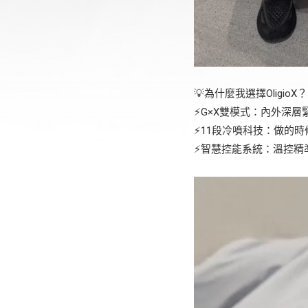
💡為什麼我選擇OligioX？ @
⚡️G×X雙模式：內外深
⚡️11段冷噴科技：做的
⚡️智慧控能系統：溫控