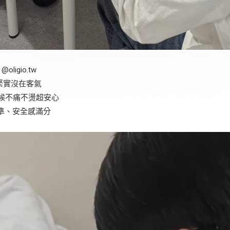
oligio.tw
層緊實沒在客氣
時候不痛不燙超安心
精準、安全感滿分