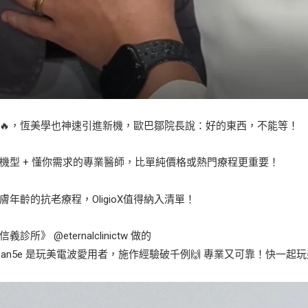
🔥，恆美學也神速引進新機，歐巴鄒院長說：好的東西，不能等！
波機型 + 懂你需求的專業醫師，比單純價格或熱門療程更重要！
年齡的抗老療程，OligioX值得納入清單！
》 @eternalclinictw 做的
ean5e 是玩美電波愛用者，施作經驗破千例🙌 專業又可靠！快一起玩