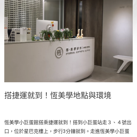
搭捷運就到！恆美學地點與環境
恆美學小巨蛋館搭乘捷運就到！搭到小巨蛋站走３、４號出
口，位於星巴克樓上，步行3分鐘就到。走進恆美學小巨蛋