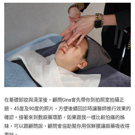
在基礎卸妝與清潔後，顧問Gina會先帶你到拍照室拍攝正
臉、45度及90度的照片，方便後續回診時讓醫師進行效果的
確認。接著來到敷麻藥環節，如果跟我一樣比較怕痛的姊
妹，可以跟顧問說，顧問會協助幫你用保鮮膜讓麻藥吸收得
更好。