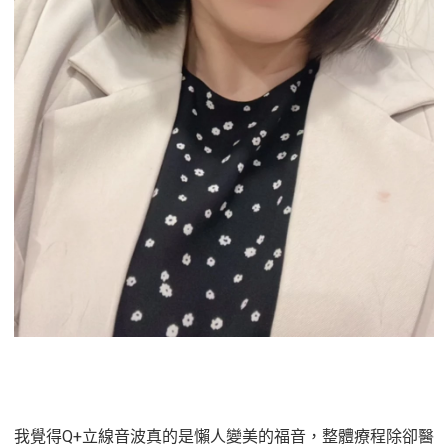
我覺得Q+立線音波真的是懶人變美的福音，整體療程除卻醫