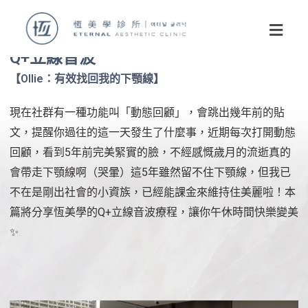
Q+立線音波
【Ollie：有效找回我的下顎線】
現在社群有一種功能叫「動態回顧」，會跳出幾年前的貼
文，提醒你過往的這一天發生了什麼事，近期每次打開動態
回顧，看到5年前完美緊實的臉，不經感慨歲月的流逝真的
會帶走下顎線啊（哭暈）這5年雖然留不住下顎線，但我已
不在是剛出社會的小資族，已經能課金來維持住美麗啦！本
篇將分享恆美學的Q+立線音波療程，讓你午休時間快樂變美
✨