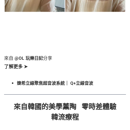
來自
分享
@OL 玩樂日記
了解更多 ➤
婕希立線聚焦超音波系統｜ Q+立線音波
來自韓國的美學薰陶 零時差體驗
韓流療程