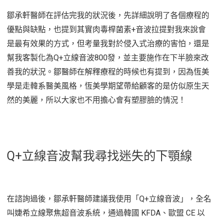
鄒承軒醫師在評估完我的狀況後，先詳細說明了各個療程的
優點與缺點，也提到其實肉毒桿菌素+音波拉提對我來說會
是最有效果的方式，但考量我對於侵入式治療的害怕，還是
幫我客製化為Q+立線音波800發，並主要施作在下半臉來改
善我的狀況。鄒醫師在解釋療程的時候也有提到，因為恆美
學是走韓系醫美風格，恆美學期望帶給顧客的是仿似原生天
然的美麗，所以大家也不用擔心會有塑膠臉的情況！
Q+立線音波幫我尋找迷失的下顎線
在諮詢過後，鄒承軒醫師建議我使用「Q+立線音波」，全名
叫婕希立線聚焦超音波系統，通過韓國 KFDA、歐盟 CE 以