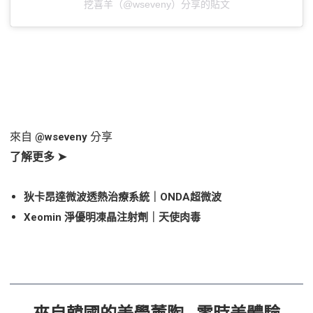
挖喜羊（@wseveny）分享的貼文
來自
分享
@wseveny
了解更多 ➤
狄卡昂達微波透熱治療系統｜ONDA超微波
Xeomin 淨優明凍晶注射劑｜天使肉毒