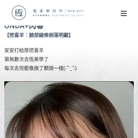
ONDA+肉毒
【挖喜羊：臉部線條俐落明顯】
安安打給厚挖喜羊
第無數次去恆美學了
每次去完都像換了顆頭一樣(˶‾᷄ ⁻̫ ‾᷅˵)