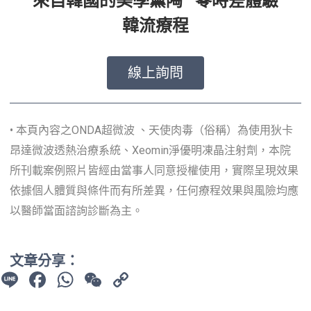
來自韓國的美學薰陶 零時差體驗
韓流療程
線上詢問
• 本頁內容之ONDA超微波 、天使肉毒（俗稱）為使用狄卡
昂達微波透熱治療系統、Xeomin淨優明凍晶注射劑，本院
所刊載案例照片皆經由當事人同意授權使用，實際呈現效果
依據個人體質與條件而有所差異，任何療程效果與風險均應
以醫師當面諮詢診斷為主。
文章分享：
Line
Facebook
WhatsApp
WeChat
Copy
Link