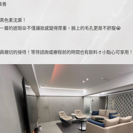
改善
黑色素沈澱！
一層的遮瑕😫不僅讓妝感變得厚重，臉上的毛孔更是不舒服😭
員親切的接待！等待諮詢或療程前的時間也有飲料🥤小點心可享用