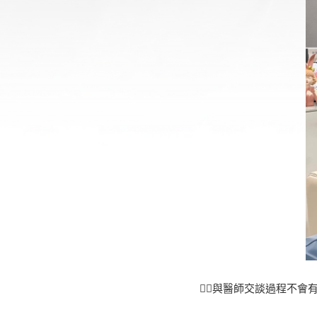
👨‍⚕️與醫師交談過程