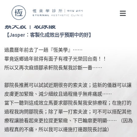
索夫波｜玻尿酸
【Jasper：客製化成效出乎預期中的好】
過農曆年前去了一趟『恆美學』⋯⋯
畢竟返鄉過年就得有面子有𥚃子光榮回台南！！
所以又再次麻煩鄒承軒院長幫我診斷一番⋯⋯
鄒院長推薦可以試試近期很夯的索夫波；這新的儀器可以讓
皮膚更加緊𡟹、減少細紋且過程幾乎無疼痛感⋯⋯
當下一聽到這成效立馬要求鄒院長幫我安排療程；在施打的
過程我詢問鄒院長；除了單一打索夫波；可不可以搭配其他
療程讓臉看起來更拉提更緊緻、下巴輪廓更明顯⋯⋯ （因為
過程真的不痛，所以我可以邊施打邊跟院長討論）