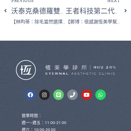
PREVIOUS
NEXT
沃泰克桑德羅雙波長雷射系統
王者科技第二代皮克爾皮秒雷射
【林昀蒂：除毛當然選擇去恆美學！】
【鄭博：很感謝恆美學幫我養好肌！】
營業時間：
週一~週五：11:00-21:00
週六：10:00-20:00