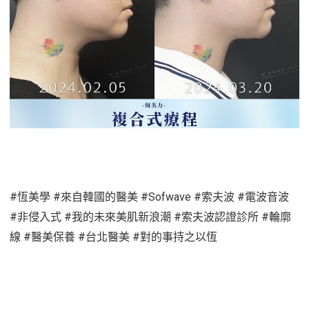
#恆美學 #來自韓國的醫美 #Sofwave #索夫波 #電波音波
#非侵入式 #我的未來美肌新浪潮 #索夫波認證診所 #輪廓
線 #醫美保養 #台北醫美 #對的事持之以恆