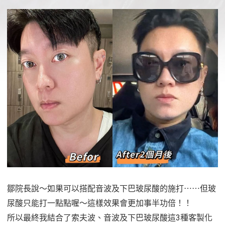
鄒院長說～如果可以搭配音波及下巴玻尿酸的施打⋯⋯但玻
尿酸只能打一點點喔～這樣效果會更加事半功倍！！
所以最終我結合了索夫波、音波及下巴玻尿酸這3種客製化