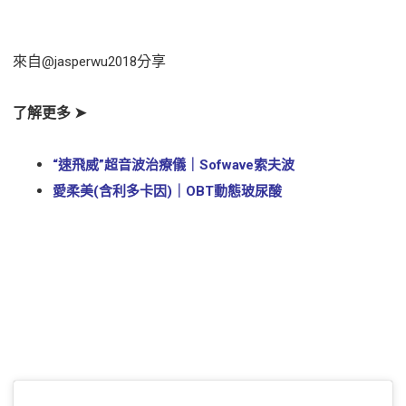
來自
分享
@jasperwu2018
了解更多 ➤
“速飛威”超音波治療儀｜Sofwave索夫波
愛柔美(含利多卡因)｜OBT動態玻尿酸
立即預約