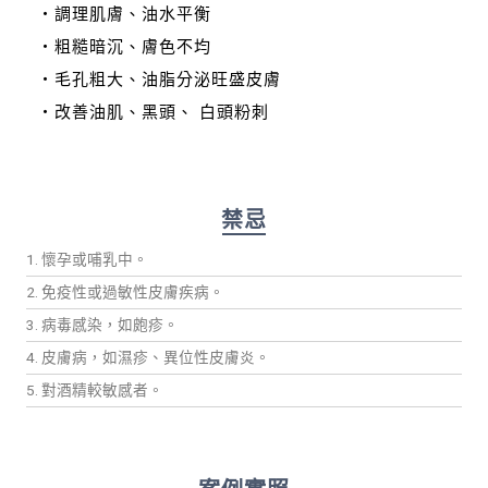
・調理肌膚、油水平衡
・粗糙暗沉、膚色不均
・毛孔粗大、油脂分泌旺盛皮膚
・改善油肌、黑頭、 白頭粉刺
禁忌
1. 懷孕或哺乳中。
2. 免疫性或過敏性皮膚疾病。
3. 病毒感染，如皰疹。
4. 皮膚病，如濕疹、異位性皮膚炎。
5. 對酒精較敏感者。