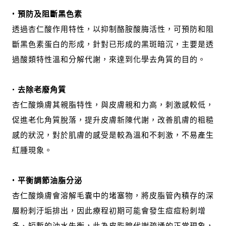
• 預防及阻斷黑色素
透過杏仁酸作用特性，以抑制酪胺酸脢活性，可預防和阻
斷黑色素蛋白的形成，針對已形成的黑斑暗沉，主要是透
過酸類特性溫和分解代謝，來達到化學去角質的目的。
•
去除老廢角質
杏仁酸煥膚其親脂特性，與皮膚親和力高，刺激感較低，
促進老化角質脫落，提升皮膚新陳代謝，改善肌膚的粗糙
感的狀況，對於肌膚的感受是較為溫和不刺激，不易產生
紅腫現象。
• 平衡調節油脂分泌
杏仁酸煥膚會溶解毛囊中的堵塞物，將皮脂管內積存的深
層粉刺汙垢排出，因此療程初期可能會發生痘痘粉刺增
多、短暫的油水失衡，此為皮脂腺代謝疏通的正常現象，