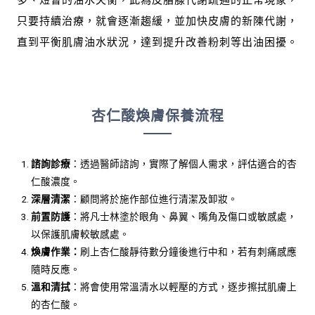
只要持續治療，就會逐漸趨緩，並加快皮膚的新陳代謝，
直到平衡肌膚油水狀況，達到提升改善粉刺等出油困擾。
杏仁酸煥膚保養流程
諮詢診療
：透過醫師諮詢，實際了解個人需求，評估適合的杏
仁酸濃度。
深層清潔
：顧問將於施作部位進行清潔及卸妝。
前置防護
：將凡士林塗於眼角、鼻翼、嘴角及傷口或敏感處，
以保護肌膚較敏感處。
煥膚作業：
刷上杏仁酸靜待數分鐘後進行中和，若有刺痛感應
隨時反應。
溫和清拭
：將會使用常溫清水以輕壓的方式，逐步擦拭肌膚上
的杏仁酸。