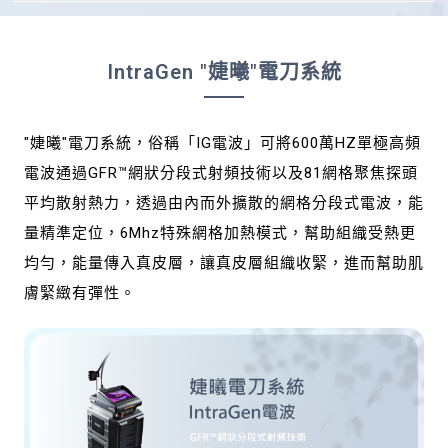
IntraGen "婕曦"電刀系統
"婕曦"電刀系統，俗稱「IG電波」可將600萬HZ單極高頻
電波通過GFR™網狀分段式射頻技術以及81網格聚焦探頭
平均散射熱力，透過由內而外擴散的網格分段式電波，能
量精準定位，6Mhz特殊網格加熱模式，幫助組織受熱更
均勻，能量傳入真皮層，讓真皮層組織收緊，進而幫助肌
膚緊緻有彈性。