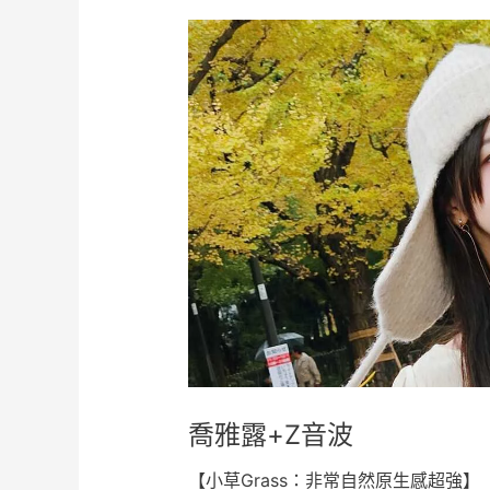
喬雅露+Z音波
【小草Grass：非常自然原生感超強】