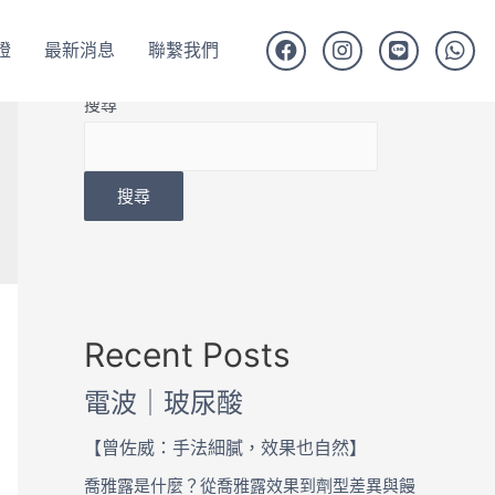
證
最新消息
聯繫我們
搜尋
搜尋
Recent Posts
電波｜玻尿酸
【曾佐威：手法細膩，效果也自然】
喬雅露是什麼？從喬雅露效果到劑型差異與饅