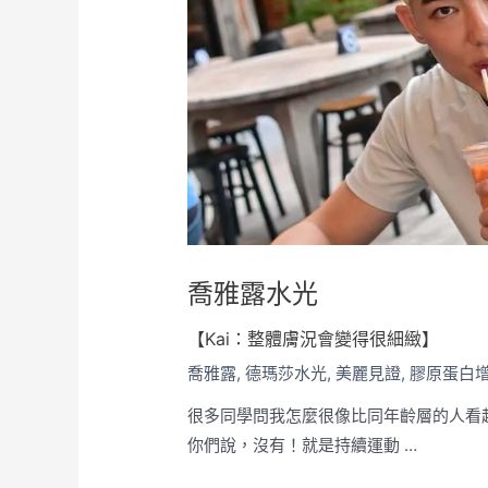
喬雅露水光
【Kai：整體膚況會變得很細緻】
喬雅露
,
德瑪莎水光
,
美麗見證
,
膠原蛋白
很多同學問我怎麼很像比同年齡層的人看
你們說，沒有！就是持續運動 …