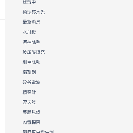
建置中
德瑪莎水光
最新消息
水飛梭
海神除毛
玻尿酸填充
珊卓除毛
瑞斯朗
矽谷電波
精靈針
索夫波
美麗見證
肉毒桿菌
膠原蛋白增生劑