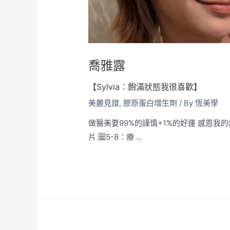
喬雅露
【Sylvia：飽滿狀態我很喜歡】
美麗見證
,
膠原蛋白增生劑
/ By
恆美學
做醫美要99%的謹慎+1%的好運 感恩我
片 圖5-8：療 …