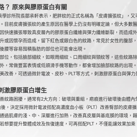
路？ 原來與膠原蛋白有關
in的恆美學診所院長鄒承軒表示，肥胖紋的正式名稱為「皮膚擴張紋」，
。目前皮膚擴張紋的產生原因在醫學上仍沒有明確定論，但大多數
因快速擴張導致真皮層內的膠原蛋白纖維與彈力纖維斷裂，而造成
升或因懷孕而造成，留下紅色或銀白色的紋路，常見於女性的腹部
後腰等容易囤積脂肪的部位也可能會出現。
部位，包括臉部細紋，如眼周細紋、口周細紋與頸紋等，這些紋路
外，常做豐富表情或低頭滑手機等動作，都會增加臉部紋路的出現
美改善，可透過微針電波、皮秒、PLT等方式，刺激膠原蛋白與彈力
 刺激膠原蛋白增生
善紋路困擾，通常有2大方向：破壞與重組，疤痕進行破壞後由體內免疫
討論後，決定採用微針電波搭配高濃度血小板（PLT）改善臀部的皮膚
通過肌膚的淺、中、深層進行加熱，改善真皮層與基底膜的環境，
若想要提升整體成效及恢復速度，可再搭配PLT，不僅能讓效果加乘