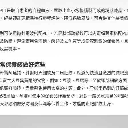
PLT是取自患者的自體血液，萃取出血小板後精製而成的粉狀凍晶，
，經醫師能更精準進行療程評估、降低過敏風險，可合併其他醫美
則可使用微針電波搭配PLT，若是臉部動態紋可以肉毒桿菌素搭配PL
及防曬，避免使用含酒精、酸類及去角質等成份較刺激的保養品，
反黑機率。
日常保養該做好這些
軒醫師建議，針對眼周細紋及口周細紋，應避免快速且激烈的減肥
及富含大豆異黃酮的食物，例如：豆漿、豆腐等。至於頸部細紋方面
低頭打嗑睡，盡量避免使用太高的枕頭；此外，孕婦常遇到的妊娠
配按摩油、孕婦可使用的保養品作為預防；針對一般民眾常見的肥胖
天都必須做好防曬及保濕等保養工作，才能防止肥胖紋上身。