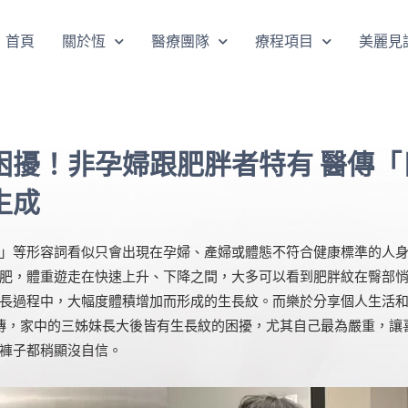
首頁
關於恆
醫療團隊
療程項目
美麗見
困擾！非孕婦跟肥胖者特有 醫傳「
生成
」等形容詞看似只會出現在孕婦、產婦或體態不符合健康標準的人
肥，體重遊走在快速上升、下降之間，大多可以看到肥胖紋在臀部
長過程中，大幅度體積增加而形成的生長紋。而樂於分享個人生活
因體質遺傳，家中的三姊妹長大後皆有生長紋的困擾，尤其自己最為嚴重，
褲子都稍顯沒自信。