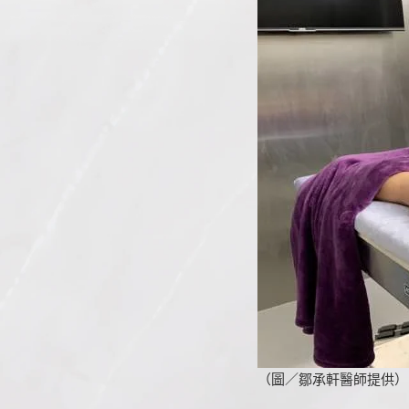
（圖／鄒承軒醫師提供）