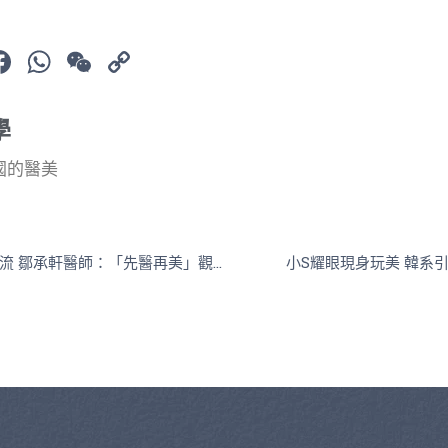
ine
Facebook
WhatsApp
WeChat
Copy
Link
學
國的醫美
台灣醫美吹起韓風潮流 鄒承軒醫師：「先醫再美」觀念才是醫學美容基石
小S耀眼現身玩美 韓系