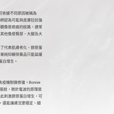
又可依據不同原因被稱為
醫師認為可能與皮膚拉抗強
外觀像是疤痕的紋路，通常
，其他像是臀部、大腿及大
除了代表肌膚老化、膠原蛋
。單純仰賴保養品只能延緩
蛋白增生。
機制做修復。Bonnie
擴張紋，微針電波的原理是
藉此刺激膠原蛋白增生，可
，還能讓膚況更穩定、細