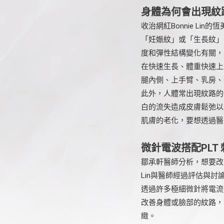
身體為何會出現紋
收治網紅Bonnie L
「妊娠紋」或「生長紋」
度和彈性結構變化有關，
在快速生長、體重快速上
腿內側、上手臂、乳房、
此外，人體常出現紋路的
白的流失造成皮膚鬆弛以
肌膚的老化，要想透過醫
微針電波搭配PLT
鄒承軒醫師分析，想要改
Lin與醫師經過評估與
透過許多極細微針將電流
改善身體或臉部的紋路，
緻。