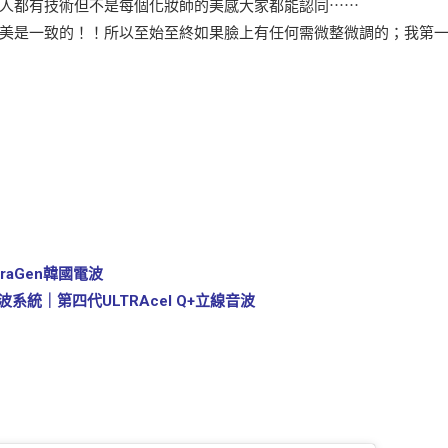
人都有技術但不是每個化妝師的美感大家都能認同⋯⋯
美是一致的！！所以至始至終如果臉上有任何需微整微調的；我第
raGen韓國電波
系統｜第四代ULTRAcel Q+立線音波