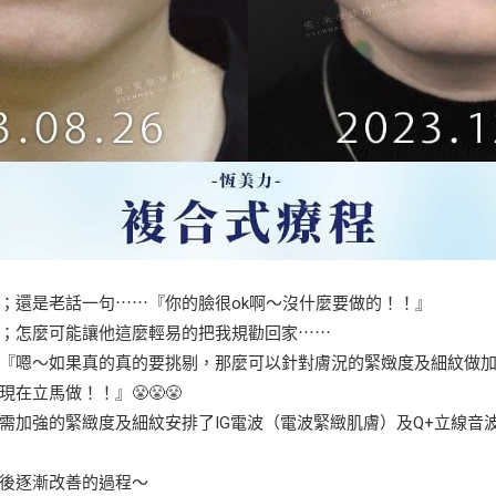
；還是老話一句⋯⋯『你的臉很ok啊～沒什麼要做的！！』
；怎麼可能讓他這麼輕易的把我規勸回家⋯⋯
『嗯～如果真的真的要挑剔，那麼可以針對膚況的緊𡟹度及細紋做
在立馬做！！』😤😤😤
需加強的緊緻度及細紋安排了IG電波（電波緊緻肌膚）及Q+立線音
後逐漸改善的過程～