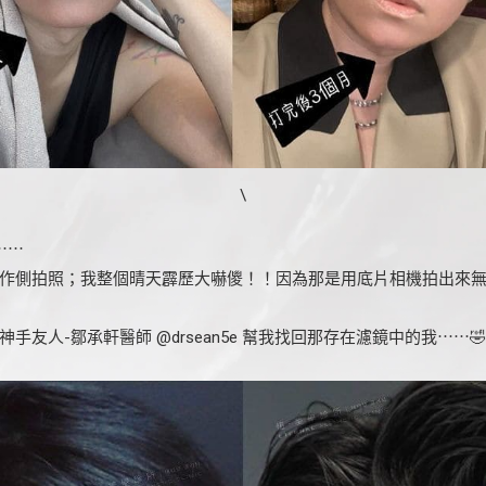
\
⋯⋯
作側拍照；我整個晴天霹歷大嚇儍！！因為那是用底片相機拍出來
友人-鄒承軒醫師 @drsean5e 幫我找回那存在濾鏡中的我⋯⋯🤣