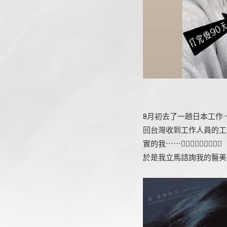
8月初去了一趟日本工作
回台灣收到工作人員的工
實的我⋯⋯🤦🏻‍♂️🤦🏻‍♂️🤦🏻‍♂️
於是我立馬諮詢我的醫美神手