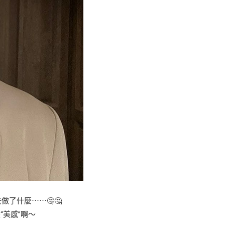
了什麼⋯⋯🤔🤔
美感”啊～