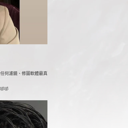
無任何濾鏡、修圖軟體最真
🤣