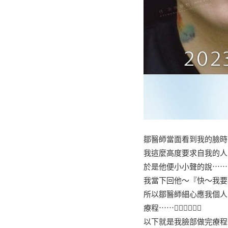
鄒醫師當面看到我的臉時
我這麼高度要求自我的人
於是他便小小聲的說⋯⋯
我當下回他～『快～我要現
所以鄒醫師細心應我個人
療程⋯⋯✌🏻✌🏻✌🏻
以下就是我臉部做完療程