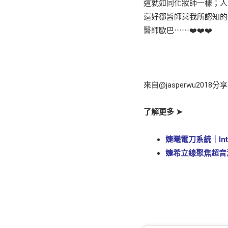
這就如同化妝師一樣；人
還好鄒醫師與我所認知的
醫師歐巴⋯⋯❤️❤️❤️
來自
@jasperwu2018
分享
了解更多 ➤
婕曦電刀系統｜Int
婕希立線聚焦超音波
立即預約