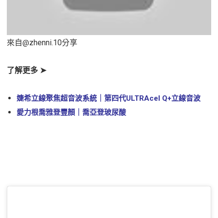
來自
zhenni.10
分享
@
了解更多 ➤
婕希立線聚焦超音波系統｜第四代ULTRAcel Q+立線音波
愛力根喬雅登豐顏｜喬亞登玻尿酸
立即預約