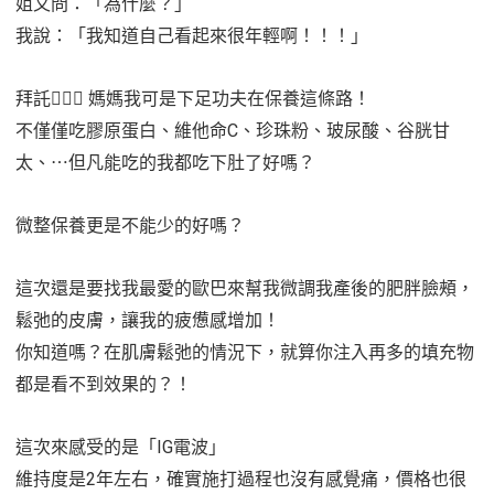
姐又問：「為什麼？」
我說：「我知道自己看起來很年輕啊！！！」
拜託🤷🏻‍♀️ 媽媽我可是下足功夫在保養這條路！
不僅僅吃膠原蛋白、維他命C、珍珠粉、玻尿酸、谷胱甘
太、⋯但凡能吃的我都吃下肚了好嗎？
微整保養更是不能少的好嗎？
這次還是要找我最愛的歐巴來幫我微調我產後的肥胖臉頰，
鬆弛的皮膚，讓我的疲憊感增加！
你知道嗎？在肌膚鬆弛的情況下，就算你注入再多的填充物
都是看不到效果的？！
這次來感受的是「IG電波」
維持度是2年左右，確實施打過程也沒有感覺痛，價格也很