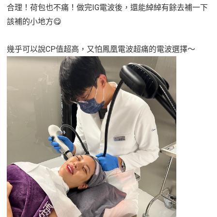
合理！荷包也不痛！做完IG電波後，還能綽綽有餘去補一下
該補的小地方😋
幾乎可以說CP值超高，又怕鳳凰電波超痛的電波選擇～