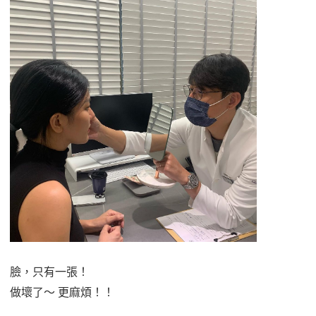
臉，只有一張！
做壞了～ 更麻煩！！