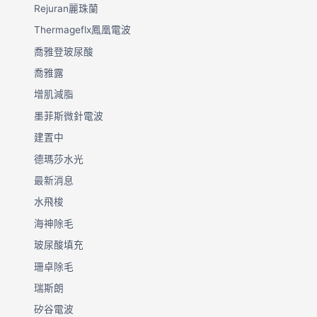
Rejuran麗珠蘭
Thermageflx鳳凰電波
喬雅登玻尿酸
喬雅露
增肌減脂
墨菲斯微針電波
建置中
德瑪莎水光
最新消息
水飛梭
海神除毛
玻尿酸填充
珊卓除毛
瑞斯朗
矽谷電波