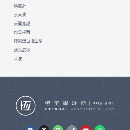
精靈針
索夫波
美麗見證
肉毒桿菌
膠原蛋白增生劑
蜂巢皮秒
音波