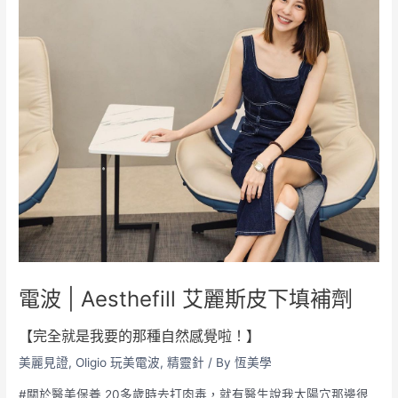
電波 | Aesthefill 艾麗斯皮下填補劑
【完全就是我要的那種自然感覺啦！】
美麗見證
,
Oligio 玩美電波
,
精靈針
/ By
恆美學
#關於醫美保養 20多歲時去打肉毒，就有醫生說我太陽穴那邊很