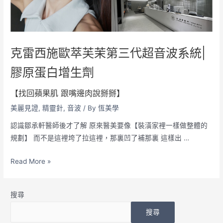
克雷西施歐萃芙茉第三代超音波系統|
膠原蛋白增生劑
【找回蘋果肌 跟嘴邊肉說掰掰】
美麗見證
,
精靈針
,
音波
/ By
恆美學
認識鄒承軒醫師後才了解 原來醫美要像【裝潢家裡一樣做整體的
規劃】 而不是這裡垮了拉這裡，那裏凹了補那裏 這樣出 …
Read More »
搜尋
搜尋